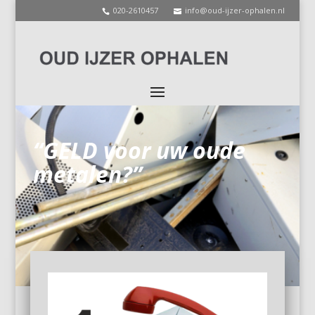
020-2610457
info@oud-ijzer-ophalen.nl
“GELD voor uw oude
metalen?”